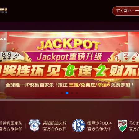
官方网址：www